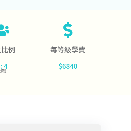
生比例
每等級學費
: 4
$6840
上限)