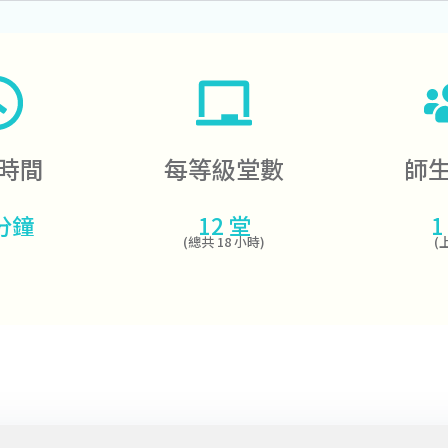
時間
每等級堂數
師
 分鐘
12 堂
1 
(總共 18 小時)
(